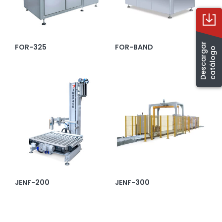
D
e
s
c
a
r
g
a
r
c
a
t
á
l
o
g
FOR-325
FOR-BAND
o
JENF-200
JENF-300