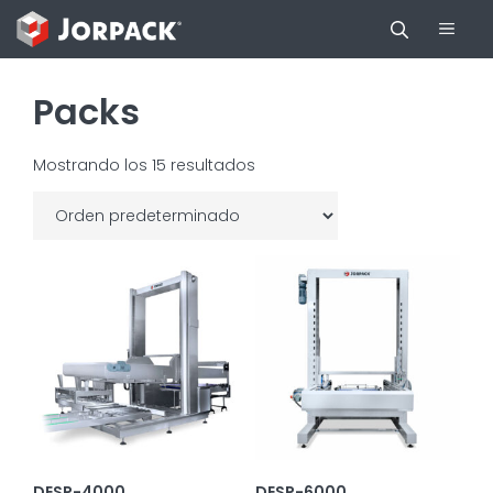
Saltar
Men
al
contenido
Packs
Mostrando los 15 resultados
DESP-4000
DESP-6000