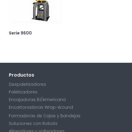
Serie 9600
Productos
Despaletizadores
Paletizadores
Encajadoras B1/Americana
Encartonadoras Wrap-Around
Formadoras de Cajas y Bandejas
Soluciones con Robots
Alineadores y Volteadores