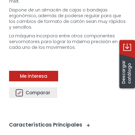
melt.
Dispone de un almacén de cajas o bandejas
ergonómico, además de poderse regular para que
los cambios de formato de cartón sean muy rápidos
y sencillos.
La máquina incorpora entre otros componentes
servomotores para lograr la máxima precisión en
cada uno de los movimientos.
D
e
s
c
a
r
g
a
r
c
a
t
á
l
o
g
o
Me interesa
Comparar
Características Principales