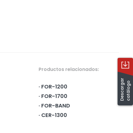
Productos relacionados:
D
e
s
c
a
r
g
a
r
c
a
t
á
l
o
g
o
FOR-1200
FOR-1700
FOR-BAND
CER-1300