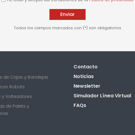
Todos los campos marcados con (*) son obligatorios
Contacto
Noticias
 de Cajas y Bandejas
Newsletter
 con Robots
Simulador Línea Virtual
 y Volteadores
FAQs
s de Palets y
oras