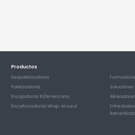
Productos
Despaletizadores
Formadoras
Paletizadores
Soluciones
Encajadoras B1/Americana
Alineadores
Encartonadoras Wrap-Around
Enfardadora
Retractilad