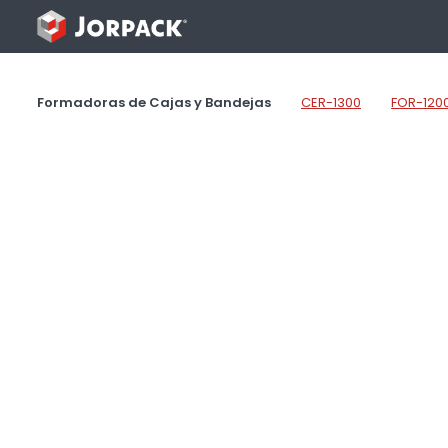
Saltar
al
contenido
Formadoras de Cajas y Bandejas
CER-1300
FOR-120