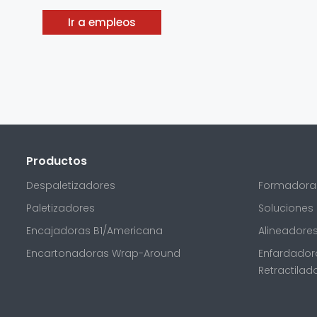
Ir a empleos
Productos
Despaletizadores
Formadoras
Paletizadores
Soluciones
Encajadoras B1/Americana
Alineadores
Encartonadoras Wrap-Around
Enfardadora
Retractilad