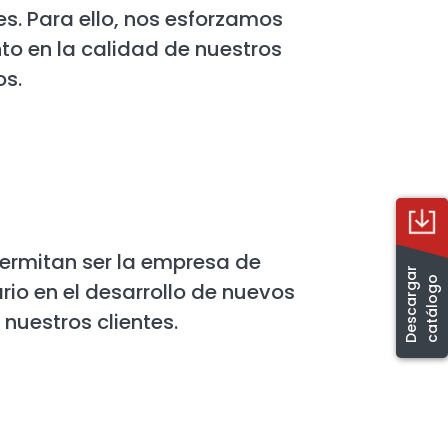
s. Para ello, nos esforzamos
to en la calidad de nuestros
os.
ermitan ser la empresa de
D
e
s
c
a
r
g
a
r
c
a
t
á
l
o
g
o
rio en el desarrollo de nuevos
nuestros clientes.