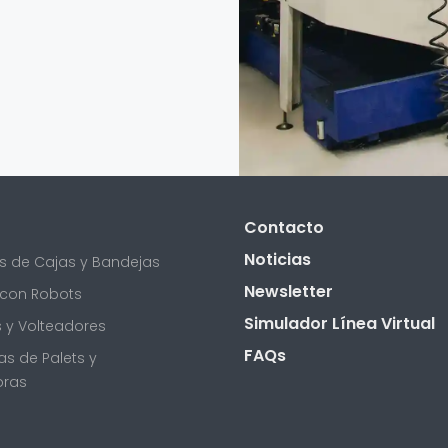
Contacto
Noticias
 de Cajas y Bandejas
Newsletter
 con Robots
Simulador Línea Virtual
 y Volteadores
FAQs
s de Palets y
oras