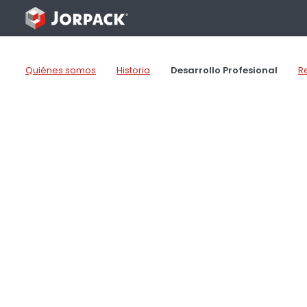
Saltar
al
contenido
Quiénes somos
Historia
Desarrollo Profesional
R