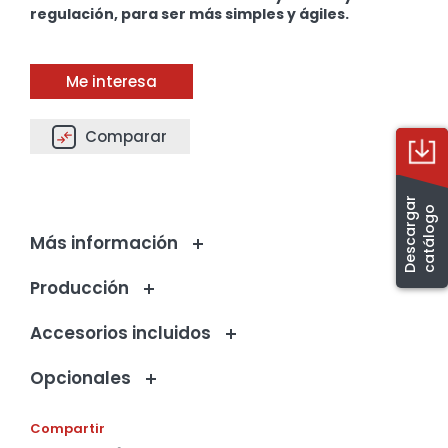
regulación, para ser más simples y ágiles.
Me interesa
Comparar
D
e
s
c
a
r
g
a
r
c
a
t
á
l
o
g
o
Más información
Producción
Accesorios incluidos
Opcionales
Compartir