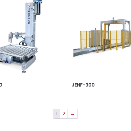
0
JENF-300
1
2
→