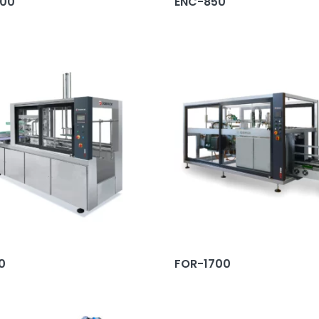
700
ENC-850
0
FOR-1700