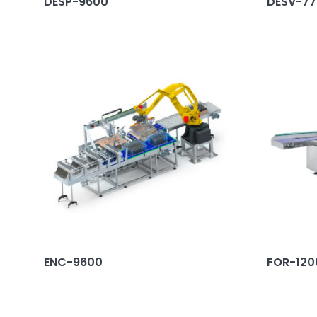
DESP-9600
DESV-7
ENC-9600
FOR-120