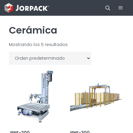
Saltar
Men
al
contenido
Cerámica
Mostrando los 5 resultados
JENF-200
JENF-300