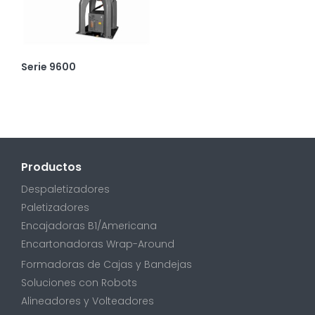
Serie 9600
Productos
Despaletizadores
Paletizadores
Encajadoras B1/Americana
Encartonadoras Wrap-Around
Formadoras de Cajas y Bandejas
Soluciones con Robots
Alineadores y Volteadores