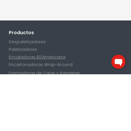
Productos
Despaletizadores
Paletizadores
Encajadoras B1/Americana
Encartonadoras Wrap-Around
Formadoras de Cajas y Bandejas
Soluciones con Robots
Alineadores y Volteadores
Enfardadoras de Palets y Retractiladoras
Contacto
Noticias
Newsletter