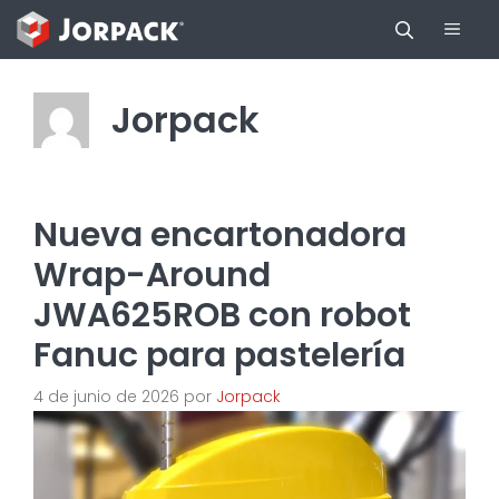
Saltar
Men
al
contenido
Jorpack
Nueva encartonadora
Wrap-Around
JWA625ROB con robot
Fanuc para pastelería
4 de junio de 2026
por
Jorpack