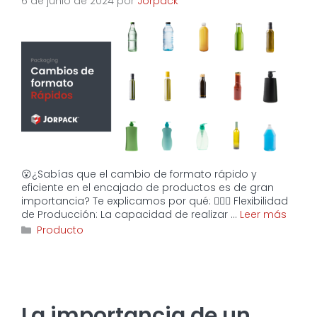
6 de junio de 2024
por
Jorpack
😮¿Sabías que el cambio de formato rápido y
eficiente en el encajado de productos es de gran
importancia? Te explicamos por qué: 🤸🏼‍♂️ Flexibilidad
de Producción: La capacidad de realizar …
Leer más
Categorías
Producto
La importancia de un