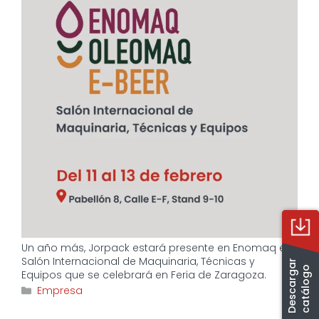
Un año más, Jorpack estará presente en Enomaq el
Salón Internacional de Maquinaria, Técnicas y
D
e
s
c
a
r
g
a
r
c
a
t
á
l
o
g
o
Equipos que se celebrará en Feria de Zaragoza.
Categorías
Empresa