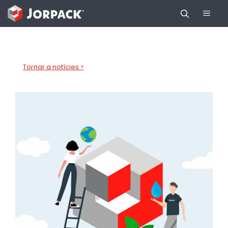
Vés
Men
al
contingut
Tornar a notícies >