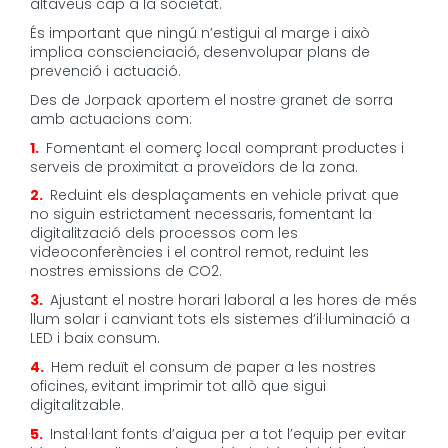
altaveus cap a la societat.
És important que ningú n’estigui al marge i això
implica conscienciació, desenvolupar plans de
prevenció i actuació.
Des de Jorpack aportem el nostre granet de sorra
amb actuacions com:
1.
Fomentant el comerç local comprant productes i
serveis de proximitat a proveïdors de la zona.
2.
Reduint els desplaçaments en vehicle privat que
no siguin estrictament necessaris, fomentant la
digitalització dels processos com les
videoconferències i el control remot, reduint les
nostres emissions de CO2.
3.
Ajustant el nostre horari laboral a les hores de més
llum solar i canviant tots els sistemes d’il·luminació a
LED i baix consum.
4.
Hem reduït el consum de paper a les nostres
oficines, evitant imprimir tot allò que sigui
digitalitzable.
5.
Instal·lant fonts d’aigua per a tot l’equip per evitar