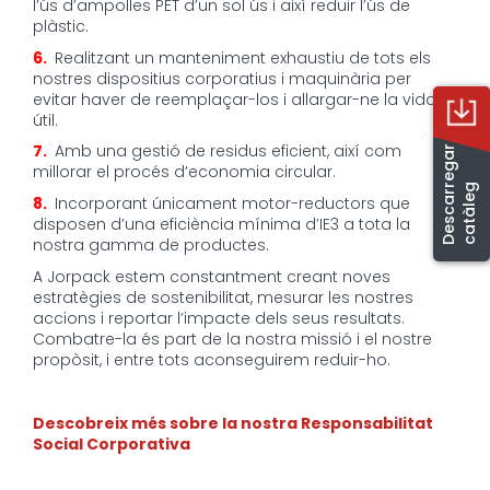
l’ús d’ampolles PET d’un sol ús i així reduir l’ús de
plàstic.
6.
Realitzant un manteniment exhaustiu de tots els
nostres dispositius corporatius i maquinària per
evitar haver de reemplaçar-los i allargar-ne la vida
útil.
7.
Amb una gestió de residus eficient, així com
D
e
s
c
a
r
e
g
a
r
c
a
t
à
l
e
millorar el procés d’economia circular.
r
g
8.
Incorporant únicament motor-reductors que
disposen d’una eficiència mínima d’IE3 a tota la
nostra gamma de productes.
A Jorpack estem constantment creant noves
estratègies de sostenibilitat, mesurar les nostres
accions i reportar l’impacte dels seus resultats.
Combatre-la és part de la nostra missió i el nostre
propòsit, i entre tots aconseguirem reduir-ho.
Descobreix més sobre la nostra Responsabilitat
Social Corporativa