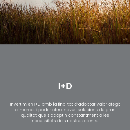
I+D
Invertim en I+D amb la finalitat d’adoptar valor afegit
al mercat i poder oferir noves solucions de gran
qualitat que s’adaptin constantment a les
necessitats dels nostres clients.