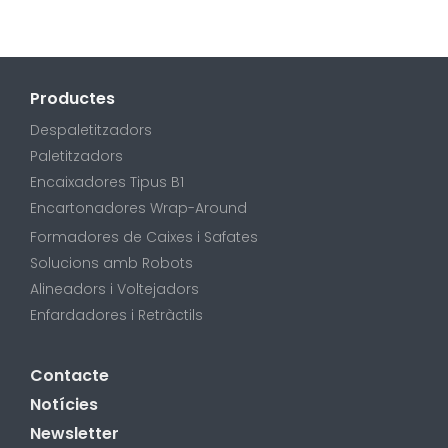
Productes
Despaletitzadors
Paletitzadors
Encaixadores Tipus B1
Encartonadores Wrap-Around
Formadores de Caixes i Safates
Solucions amb Robots
Alineadors i Voltejadors
Enfardadores i Retràctils
Contacte
Notícies
Newsletter