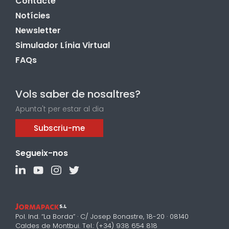
Contacte
Notícies
Newsletter
Simulador Línia Virtual
FAQs
Vols saber de nosaltres?
Apunta't per estar al dia
Subscriu-me
Segueix-nos
Pol. Ind. “La Borda” · C/ Josep Bonastre, 18-20 · 08140
Caldes de Montbui. Tel.: (+34) 938 654 818