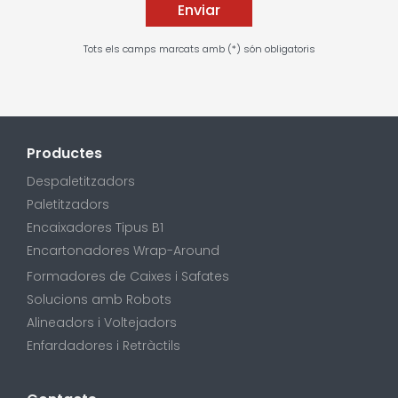
Tots els camps marcats amb (*) són obligatoris
Productes
Despaletitzadors
Paletitzadors
Encaixadores Tipus B1
Encartonadores Wrap-Around
Formadores de Caixes i Safates
Solucions amb Robots
Alineadors i Voltejadors
Enfardadores i Retràctils