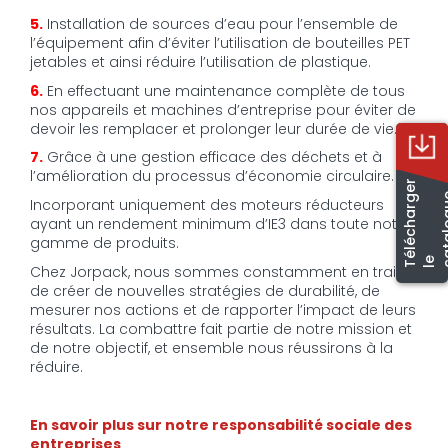
5.
Installation de sources d’eau pour l’ensemble de
l’équipement afin d’éviter l’utilisation de bouteilles PET
jetables et ainsi réduire l’utilisation de plastique.
6.
En effectuant une maintenance complète de tous
nos appareils et machines d’entreprise pour éviter de
devoir les remplacer et prolonger leur durée de vie.
7.
Grâce à une gestion efficace des déchets et à
l’amélioration du processus d’économie circulaire.
T
é
l
é
c
h
a
r
e
r
l
c
a
t
a
l
o
g
u
Incorporant uniquement des moteurs réducteurs
ayant un rendement minimum d’IE3 dans toute notre
gamme de produits.
e
Chez Jorpack, nous sommes constamment en train
de créer de nouvelles stratégies de durabilité, de
mesurer nos actions et de rapporter l’impact de leurs
résultats. La combattre fait partie de notre mission et
de notre objectif, et ensemble nous réussirons à la
réduire.
En savoir plus sur notre responsabilité sociale des
entreprises