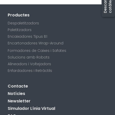
D
e
s
c
a
r
e
g
a
r
c
a
t
à
l
e
r
g
Productes
Despaletitzadors
Paletitzadors
Encaixadores Tipus B1
Encartonadores Wrap-Around
Formadores de Caixes i Safates
Solucions amb Robots
Alineadors i Voltejadors
Enfardadores i Retràctils
Contacte
Notícies
Newsletter
Simulador Línia Virtual