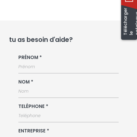
T
é
l
é
c
h
a
r
e
r
l
c
a
t
a
l
o
g
u
e
tu as besoin d'aide?
PRÉNOM *
NOM *
TELÉPHONE *
ENTREPRISE *